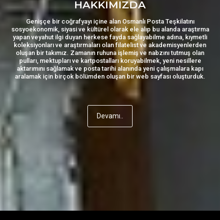
HAKKIMIZDA
Genişçe bir coğrafyayı içine alan Osmanlı Posta Teşkilatını
sosyoekonomik, siyasi ve kültürel olarak ele alıp bu alanda araştırma
yapan veyahut ilgi duyan herkese fayda sağlayabilme adına, kıymetli
koleksiyonları ve araştırmaları olan filatelist ve akademisyenlerden
oluşan bir takımız. Zamanın ruhuna işlemiş ve nabzını tutmuş olan
pulları, mektupları ve kartpostalları koruyabilmek, yeni nesillere
aktarımını sağlamak ve posta tarihi alanında yeni çalışmalara kapı
aralamak için birçok bölümden oluşan bir web sayfası oluşturduk.
Devamı..