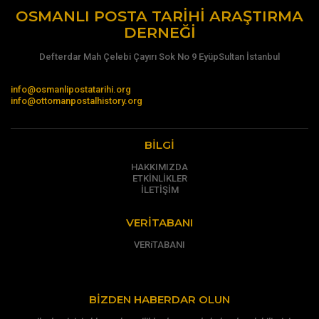
OSMANLI POSTA TARIHI ARAŞTIRMA
DERNEĞI
Defterdar Mah Çelebi Çayırı Sok No 9 EyüpSultan İstanbul
info@osmanlipostatarihi.org
info@ottomanpostalhistory.org
BILGI
HAKKIMIZDA
ETKİNLİKLER
İLETİŞİM
VERITABANI
VERiTABANI
BIZDEN HABERDAR OLUN